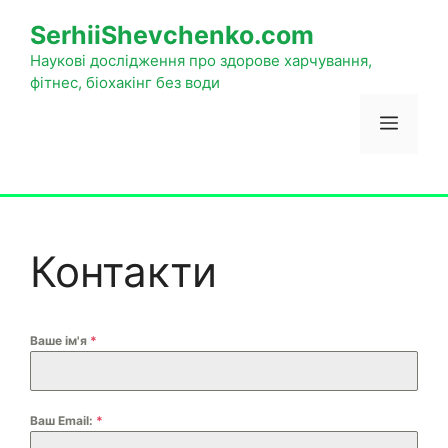
до
SerhiiShevchenko.com
вмісту
Наукові дослідження про здорове харчування,
фітнес, біохакінг без води
Меню
Контакти
Ваше ім'я
*
Ваш Email:
*